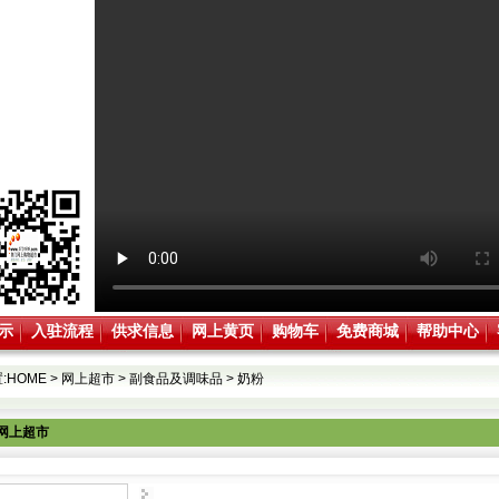
示
入驻流程
供求信息
网上黄页
购物车
免费商城
帮助中心
:
HOME
>
网上超市
>
副食品及调味品
>
奶粉
网上超市