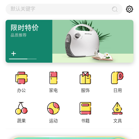
默认关键字
办公
家电
服饰
日用
蔬果
运动
书籍
文具