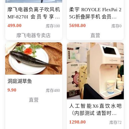
摩飞电器负离子吹风机
柔宇 ROYOLE FlexPai 2
MF-8270I 会员专享价
5G折叠屏手机 会员专享
369元
购买价格 4998元
499.00
5698.00
库存100
库存0
摩飞电器专卖店
直营
洞庭湖草鱼
9.90
库存480
直营
人工智能X6直饮水吧
（内部测试 请暂时不要
购买）
1298.00
库存72