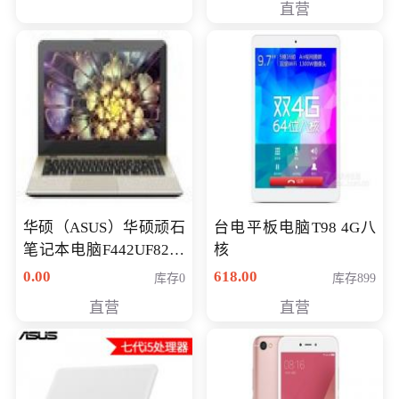
直营
华硕（ASUS）华硕顽石
台电平板电脑T98 4G八
笔记本电脑F442UF8250
核
八代独显轻薄办公商务
0.00
618.00
库存0
库存899
游戏笔记本 火爆推荐
直营
直营