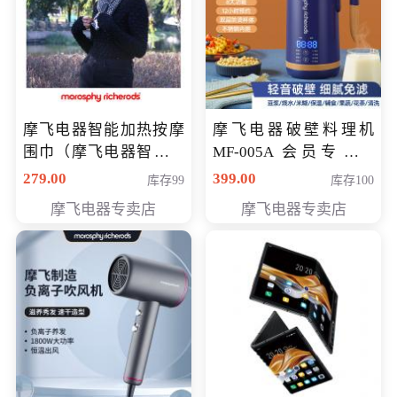
摩飞电器智能加热按摩
摩飞电器破壁料理机
围巾（摩飞电器智能加
MF-005A 会员专享价
热按摩围脖） 会员专享
198元
279.00
399.00
库存99
库存100
价168元
摩飞电器专卖店
摩飞电器专卖店