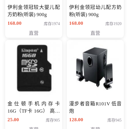
伊利金领冠较大婴儿配
伊利金领冠幼儿配方奶
方奶粉(听装) 900g
粉(听装) 900g
168.00
168.00
库存1974
库存1920
直营
直营
金仕顿手机内存卡
漫步者音箱R101V 低音
16G（TF卡 16G） 高速
炮
卡 CLASS 10
25.00
128.00
库存905
库存945