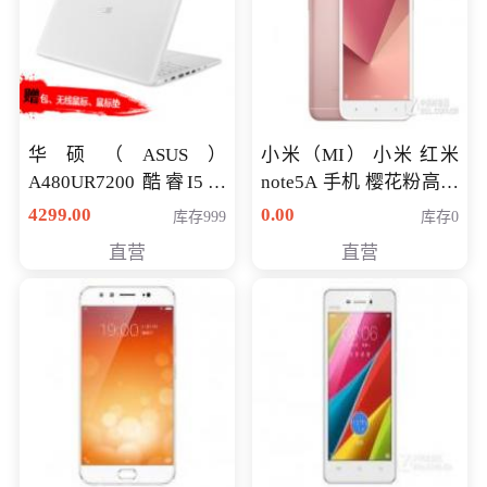
华硕（ASUS）
小米（MI） 小米 红米
A480UR7200 酷睿I5超
note5A 手机 樱花粉高配
薄学生办公游戏独显笔
版 全网通(3G+32G)
4299.00
0.00
库存999
库存0
记本电脑 金色 I5-7200
直营
直营
NV930-2G独