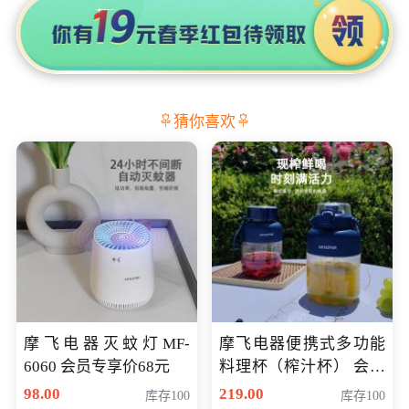
猜你喜欢
摩飞电器灭蚊灯MF-
摩飞电器便携式多功能
6060 会员专享价68元
料理杯（榨汁杯） 会员
专享价118元
98.00
219.00
库存100
库存100