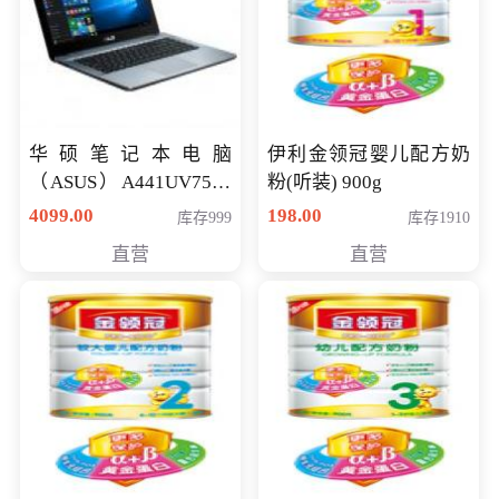
华硕笔记本电脑
伊利金领冠婴儿配方奶
（ASUS）A441UV7500
粉(听装) 900g
顽石（7代i7-7500U 4G
4099.00
198.00
库存999
库存1910
500G GT920MX 独显）
直营
直营
14英寸