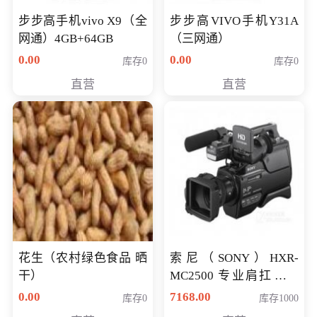
步步高手机vivo X9（全
步步高VIVO手机Y31A
网通）4GB+64GB
（三网通）
0.00
0.00
库存0
库存0
直营
直营
花生（农村绿色食品 晒
索尼（SONY）HXR-
干）
MC2500 专业肩扛式存
储卡全高清摄录一体机
0.00
7168.00
库存0
库存1000
婚庆 直播 团拜会 专业高