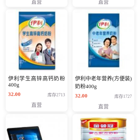
直营
直营
清入门级摄像机
伊利学生高锌高钙奶粉
伊利中老年营养(方便装)
400g
奶粉400g
32.00
库存2713
32.00
库存1727
直营
直营