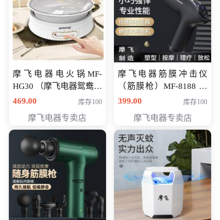
摩飞电器电火锅MF-
摩飞电器筋膜冲击仪
HG30 （摩飞电器鸳鸯锅
（筋膜枪）MF-8188 会
MF-HG30 ） 会员专享价
员专享价268元
469.00
399.00
库存100
库存100
319元
摩飞电器专卖店
摩飞电器专卖店