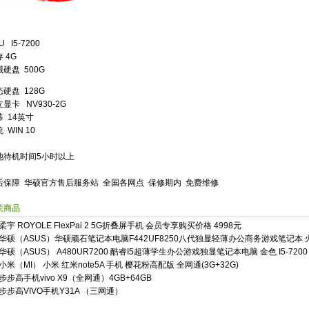
U I5-7200
 4G
械硬盘 500G
硬盘 128G
显卡 NV930-2G
 14英寸
 WIN 10
池待机时间5小时以上
后保障 华硕官方售后服务站 全国各网点 保修期内 免费维修
关商品
柔宇 ROYOLE FlexPai 2 5G折叠屏手机 会员专享购买价格 4998元
华硕（ASUS）华硕顽石笔记本电脑F442UF8250八代独显轻薄办公商务游戏笔记本 
华硕（ASUS） A480UR7200 酷睿I5超薄学生办公游戏独显笔记本电脑 金色 I5-7200 
小米（MI） 小米 红米note5A 手机 樱花粉高配版 全网通(3G+32G)
步步高手机vivo X9（全网通）4GB+64GB
步步高VIVO手机Y31A （三网通）