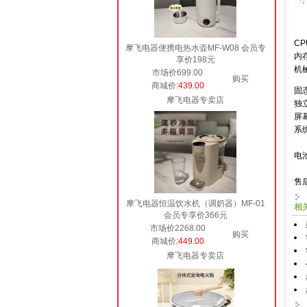
CP
摩飞电器便携电热水壶MF-W08 会员专
内存
享价198元
机
市场价699.00
购买
商城价
:439.00
固态
摩飞电器专卖店
独立
屏幕
系统
电
售
摩飞电器恒温饮水机（调奶器）MF-01
相
会员专享价366元
市场价2268.00
购买
商城价
:449.00
摩飞电器专卖店