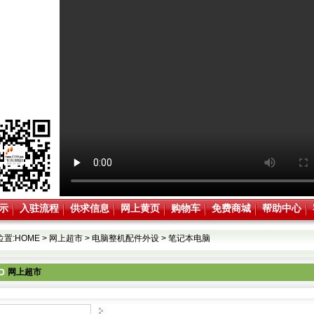
示
入驻流程
供求信息
网上黄页
购物车
免费商城
帮助中心
位置:
HOME
>
网上超市
>
电脑整机配件外设
>
笔记本电脑
网上超市