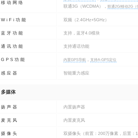
移动网络
联通3G（WCDMA），
联通2G/移动2G（
WiFi功能
双频（2.4GHz+5GHz）
蓝牙功能
支持，蓝牙4.0模块
通讯功能
支持通话功能
GPS功能
，
内置GPS导航
支持A-GPS定位
感应器
智能重力感应
多媒体
扬声器
内置扬声器
麦克风
内置麦克风
摄像头
双摄像头（前置：200万像素，后置：1