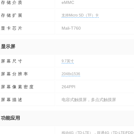
存储介质
eMMC
存储扩展
支持Micro SD（TF）卡
显卡芯片
Mali-T760
显示屏
屏幕尺寸
9.7英寸
屏幕分辨率
2048x1536
屏幕像素密度
264PPI
屏幕描述
电容式触摸屏，多点式触摸屏
功能应用
，
移动4G（TD-LTE）
联通4G（TD-LTE/FDD