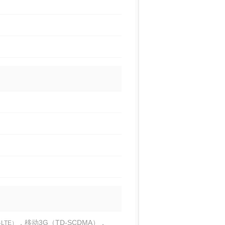
，移动3G（TD-SCDMA），
-LTE）