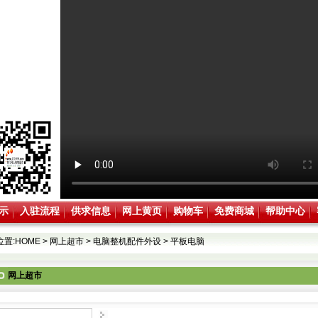
示
入驻流程
供求信息
网上黄页
购物车
免费商城
帮助中心
位置:
HOME
>
网上超市
>
电脑整机配件外设
>
平板电脑
网上超市