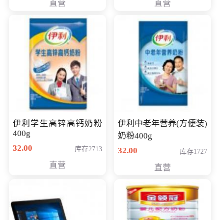
直营
直营
清入门级摄像机
伊利学生高锌高钙奶粉
伊利中老年营养(方便装)
400g
奶粉400g
32.00
库存2713
32.00
库存1727
直营
直营