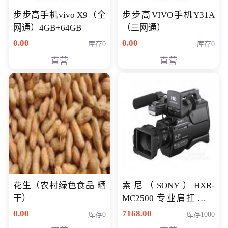
步步高手机vivo X9（全
步步高VIVO手机Y31A
网通）4GB+64GB
（三网通）
0.00
0.00
库存0
库存0
直营
直营
花生（农村绿色食品 晒
索尼（SONY）HXR-
干）
MC2500 专业肩扛式存
储卡全高清摄录一体机
0.00
7168.00
库存0
库存1000
婚庆 直播 团拜会 专业高