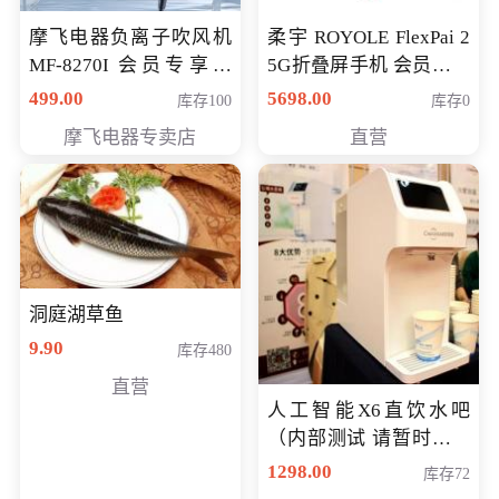
摩飞电器负离子吹风机
柔宇 ROYOLE FlexPai 2
MF-8270I 会员专享价
5G折叠屏手机 会员专享
369元
购买价格 4998元
499.00
5698.00
库存100
库存0
摩飞电器专卖店
直营
洞庭湖草鱼
9.90
库存480
直营
人工智能X6直饮水吧
（内部测试 请暂时不要
购买）
1298.00
库存72