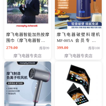
摩飞电器智能加热按摩
摩飞电器破壁料理机
围巾（摩飞电器智能加
MF-005A 会员专享价
热按摩围脖） 会员专享
198元
279.00
399.00
库存99
库存100
价168元
摩飞电器专卖店
摩飞电器专卖店