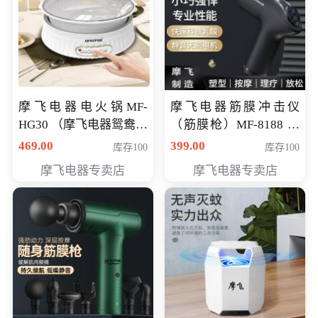
摩飞电器电火锅MF-
摩飞电器筋膜冲击仪
HG30 （摩飞电器鸳鸯锅
（筋膜枪）MF-8188 会
MF-HG30 ） 会员专享价
员专享价268元
469.00
399.00
库存100
库存100
319元
摩飞电器专卖店
摩飞电器专卖店