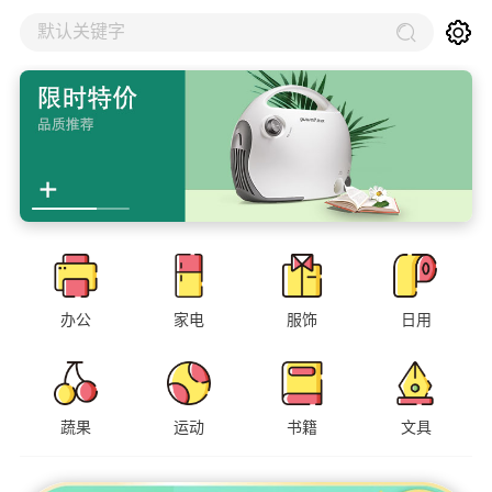
默认关键字
办公
家电
服饰
日用
蔬果
运动
书籍
文具