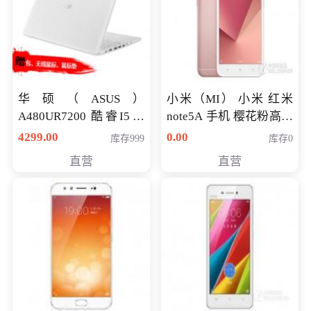
华硕（ASUS）
小米（MI） 小米 红米
A480UR7200 酷睿I5超
note5A 手机 樱花粉高配
薄学生办公游戏独显笔
版 全网通(3G+32G)
4299.00
0.00
库存999
库存0
记本电脑 金色 I5-7200
直营
直营
NV930-2G独