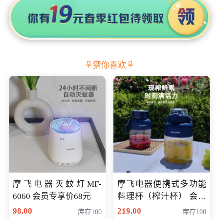
猜你喜欢
摩飞电器灭蚊灯MF-
摩飞电器便携式多功能
6060 会员专享价68元
料理杯（榨汁杯） 会员
专享价118元
98.00
219.00
库存100
库存100