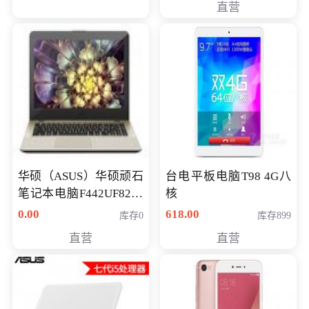
直营
华硕（ASUS）华硕顽石
台电平板电脑T98 4G八
笔记本电脑F442UF8250
核
八代独显轻薄办公商务
0.00
618.00
库存0
库存899
游戏笔记本 火爆推荐
直营
直营