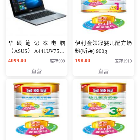
华硕笔记本电脑
伊利金领冠婴儿配方奶
（ASUS）A441UV7500
粉(听装) 900g
顽石（7代i7-7500U 4G
4099.00
198.00
库存999
库存1910
500G GT920MX 独显）
直营
直营
14英寸