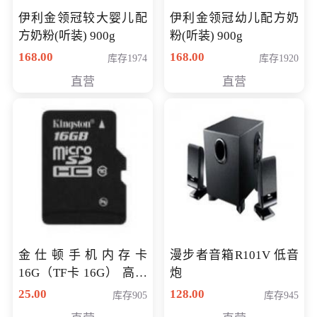
伊利金领冠较大婴儿配
伊利金领冠幼儿配方奶
方奶粉(听装) 900g
粉(听装) 900g
168.00
168.00
库存1974
库存1920
直营
直营
金仕顿手机内存卡
漫步者音箱R101V 低音
16G（TF卡 16G） 高速
炮
卡 CLASS 10
25.00
128.00
库存905
库存945