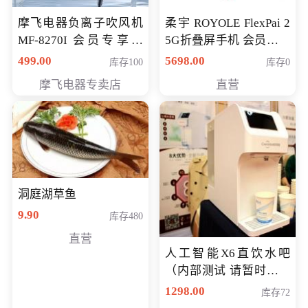
摩飞电器负离子吹风机
柔宇 ROYOLE FlexPai 2
MF-8270I 会员专享价
5G折叠屏手机 会员专享
369元
购买价格 4998元
499.00
5698.00
库存100
库存0
摩飞电器专卖店
直营
洞庭湖草鱼
9.90
库存480
直营
人工智能X6直饮水吧
（内部测试 请暂时不要
购买）
1298.00
库存72