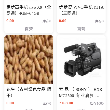
步步高手机vivo X9（全
步步高VIVO手机Y31A
网通）4GB+64GB
（三网通）
0.00
0.00
库存0
库存0
直营
直营
花生（农村绿色食品 晒
索尼（SONY）HXR-
干）
MC2500 专业肩扛式存
储卡全高清摄录一体机
0.00
7168.00
库存0
库存1000
婚庆 直播 团拜会 专业高