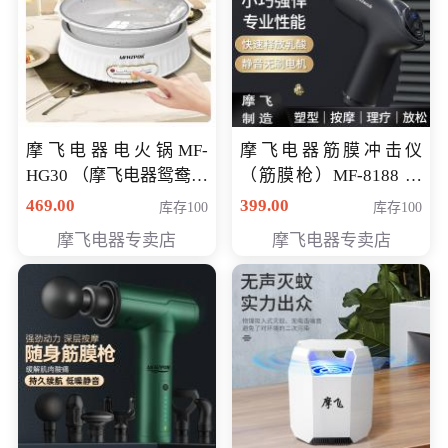
摩飞电器电火锅MF-
摩飞电器筋膜冲击仪
HG30 （摩飞电器鸳鸯锅
（筋膜枪）MF-8188 会
MF-HG30 ） 会员专享价
员专享价268元
469.00
399.00
库存100
库存100
319元
摩飞电器专卖店
摩飞电器专卖店