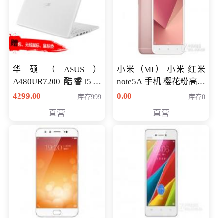
华硕（ASUS）
小米（MI） 小米 红米
A480UR7200 酷睿I5超
note5A 手机 樱花粉高配
薄学生办公游戏独显笔
版 全网通(3G+32G)
4299.00
0.00
库存999
库存0
记本电脑 金色 I5-7200
直营
直营
NV930-2G独