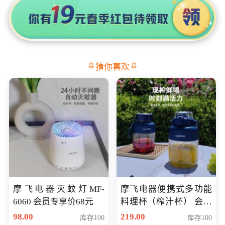
猜你喜欢
摩飞电器灭蚊灯MF-
摩飞电器便携式多功能
6060 会员专享价68元
料理杯（榨汁杯） 会员
专享价118元
98.00
219.00
库存100
库存100