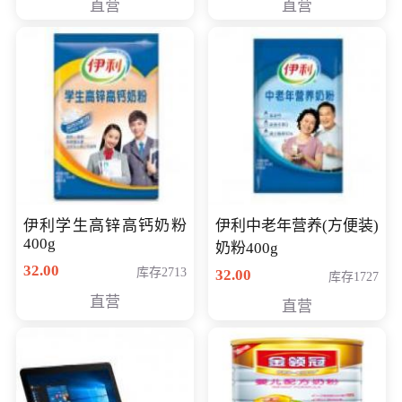
直营
直营
清入门级摄像机
伊利学生高锌高钙奶粉
伊利中老年营养(方便装)
400g
奶粉400g
32.00
库存2713
32.00
库存1727
直营
直营