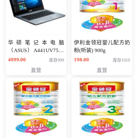
华硕笔记本电脑
伊利金领冠婴儿配方奶
（ASUS）A441UV7500
粉(听装) 900g
顽石（7代i7-7500U 4G
4099.00
198.00
库存999
库存1910
500G GT920MX 独显）
直营
直营
14英寸