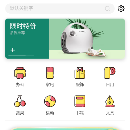
默认关键字
办公
家电
服饰
日用
蔬果
运动
书籍
文具