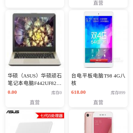
直营
华硕（ASUS）华硕顽石
台电平板电脑T98 4G八
笔记本电脑F442UF8250
核
八代独显轻薄办公商务
0.00
618.00
库存0
库存899
游戏笔记本 火爆推荐
直营
直营