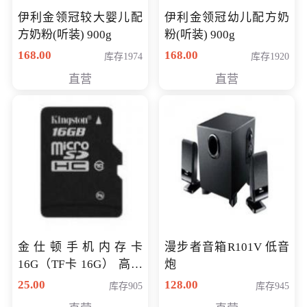
伊利金领冠较大婴儿配
伊利金领冠幼儿配方奶
方奶粉(听装) 900g
粉(听装) 900g
168.00
168.00
库存1974
库存1920
直营
直营
金仕顿手机内存卡
漫步者音箱R101V 低音
16G（TF卡 16G） 高速
炮
卡 CLASS 10
25.00
128.00
库存905
库存945