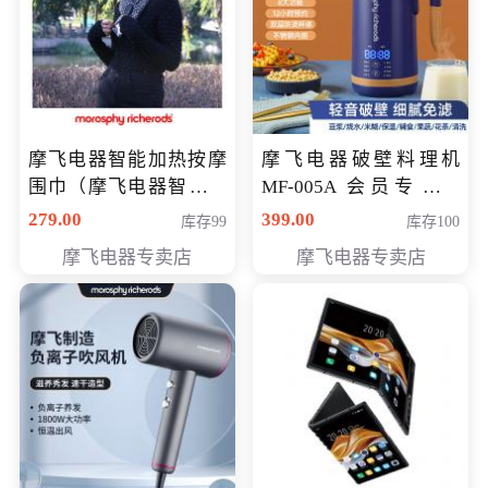
摩飞电器智能加热按摩
摩飞电器破壁料理机
围巾（摩飞电器智能加
MF-005A 会员专享价
热按摩围脖） 会员专享
198元
279.00
399.00
库存99
库存100
价168元
摩飞电器专卖店
摩飞电器专卖店