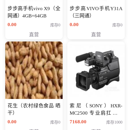
步步高手机vivo X9（全
步步高VIVO手机Y31A
网通）4GB+64GB
（三网通）
0.00
0.00
库存0
库存0
直营
直营
花生（农村绿色食品 晒
索尼（SONY）HXR-
干）
MC2500 专业肩扛式存
储卡全高清摄录一体机
0.00
7168.00
库存0
库存1000
婚庆 直播 团拜会 专业高