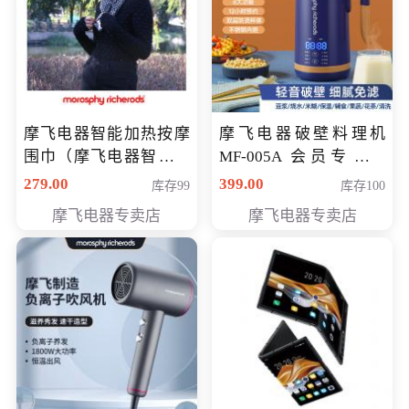
摩飞电器智能加热按摩
摩飞电器破壁料理机
围巾（摩飞电器智能加
MF-005A 会员专享价
热按摩围脖） 会员专享
198元
279.00
399.00
库存99
库存100
价168元
摩飞电器专卖店
摩飞电器专卖店