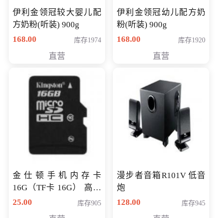
伊利金领冠较大婴儿配
伊利金领冠幼儿配方奶
方奶粉(听装) 900g
粉(听装) 900g
168.00
168.00
库存1974
库存1920
直营
直营
金仕顿手机内存卡
漫步者音箱R101V 低音
16G（TF卡 16G） 高速
炮
卡 CLASS 10
25.00
128.00
库存905
库存945