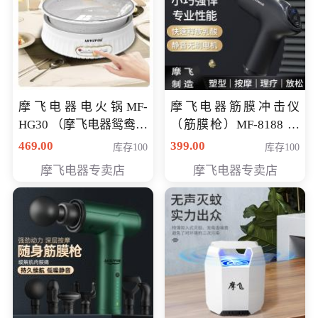
摩飞电器电火锅MF-
摩飞电器筋膜冲击仪
HG30 （摩飞电器鸳鸯锅
（筋膜枪）MF-8188 会
MF-HG30 ） 会员专享价
员专享价268元
469.00
399.00
库存100
库存100
319元
摩飞电器专卖店
摩飞电器专卖店