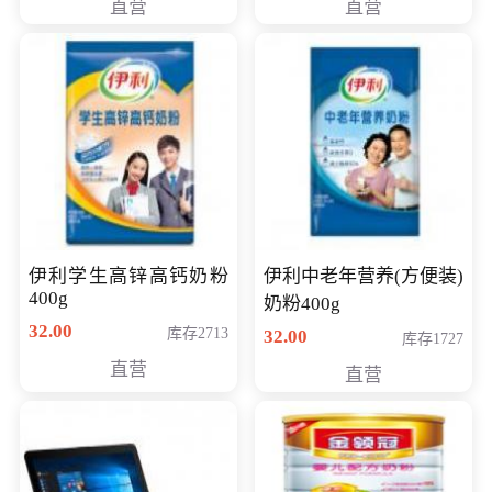
直营
直营
清入门级摄像机
伊利学生高锌高钙奶粉
伊利中老年营养(方便装)
400g
奶粉400g
32.00
库存2713
32.00
库存1727
直营
直营