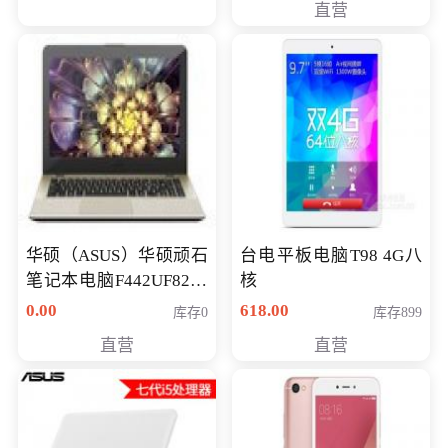
直营
华硕（ASUS）华硕顽石
台电平板电脑T98 4G八
笔记本电脑F442UF8250
核
八代独显轻薄办公商务
0.00
618.00
库存0
库存899
游戏笔记本 火爆推荐
直营
直营