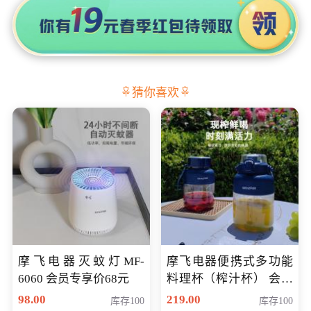
猜你喜欢
摩飞电器灭蚊灯MF-
摩飞电器便携式多功能
6060 会员专享价68元
料理杯（榨汁杯） 会员
专享价118元
98.00
219.00
库存100
库存100