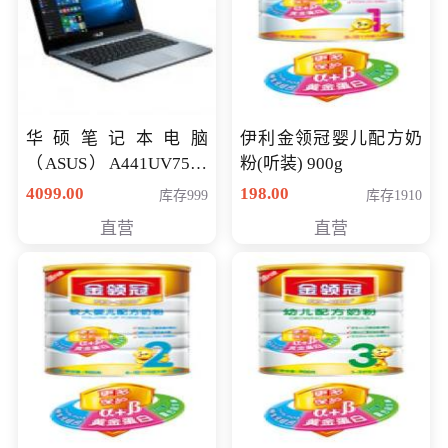
华硕笔记本电脑
伊利金领冠婴儿配方奶
（ASUS）A441UV7500
粉(听装) 900g
顽石（7代i7-7500U 4G
4099.00
198.00
库存999
库存1910
500G GT920MX 独显）
直营
直营
14英寸