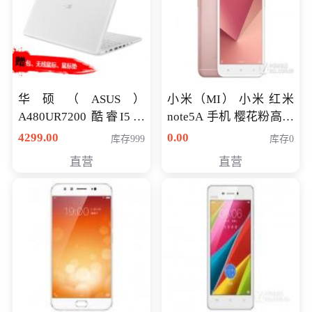
华硕（ASUS）
小米（MI） 小米 红米
A480UR7200 酷睿I5超
note5A 手机 樱花粉高配
薄学生办公游戏独显笔
版 全网通(3G+32G)
4299.00
0.00
库存999
库存0
记本电脑 金色 I5-7200
直营
直营
NV930-2G独