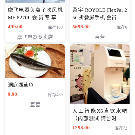
摩飞电器负离子吹风机
柔宇 ROYOLE FlexPai 2
MF-8270I 会员专享价
5G折叠屏手机 会员专享
369元
购买价格 4998元
499.00
5698.00
库存100
库存0
摩飞电器专卖店
直营
洞庭湖草鱼
9.90
库存480
直营
人工智能X6直饮水吧
（内部测试 请暂时不要
购买）
1298.00
库存72