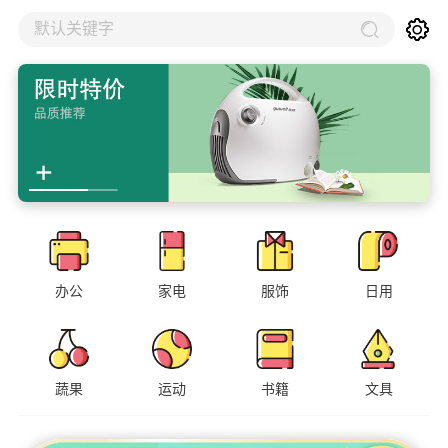
默认关键字
办公
家电
服饰
日用
蔬果
运动
书籍
文具